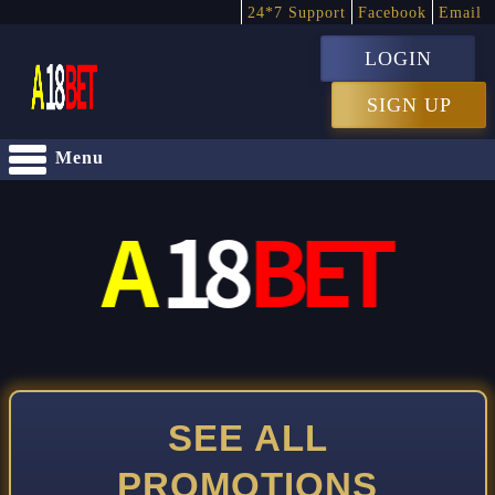
24*7 Support
Facebook
Email
LOGIN
SIGN UP
Menu
SEE ALL
PROMOTIONS