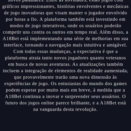
gráficos impressionantes, histórias envolventes e mecânicas
de jogo inovadoras que visam manter o jogador envolvido
por horas a fio. A plataforma também está investindo em
modos de jogo interativos, onde os usuários poderão
competir uns contra os outros em tempo real. Além disso, a
A18Bet está implementando uma série de melhorias em sua
interface, tornando a navegação mais intuitiva e amigável.
Com todas essas mudanças, a expectativa é que a
plataforma atraia tanto novos jogadores quanto veteranos
em busca de novas aventuras. As atualizações também
incluem a integração de elementos de realidade aumentada,
que provavelmente trarão uma nova dimensão às
experiências de jogo. Os entusiastas do mundo dos games
podem esperar por muito mais em breve, à medida que a
A18Bet continua a inovar e surpreender seus usuários. O
futuro dos jogos online parece brilhante, e a A18Bet está
na vanguarda desta revolução.