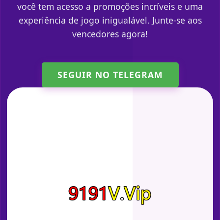
você tem acesso a promoções incríveis e uma
experiência de jogo inigualável. Junte-se aos
vencedores agora!
SEGUIR NO TELEGRAM