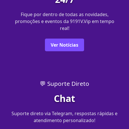
Fique por dentro de todas as novidades,
promoções e eventos da 9191V.Vip em tempo
real!
Ver Notícias
💬 Suporte Direto
Chat
Suporte direto via Telegram, respostas rápidas e
atendimento personalizado!