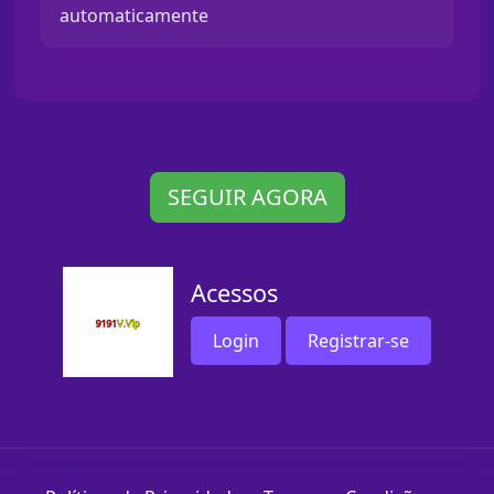
automaticamente
SEGUIR AGORA
Acessos
Login
Registrar-se