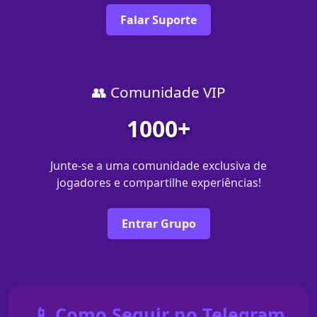
Falar Suporte
👥 Comunidade VIP
1000+
Junte-se a uma comunidade exclusiva de
jogadores e compartilhe experiências!
Entrar Grupo
📱 Como Seguir no Telegram