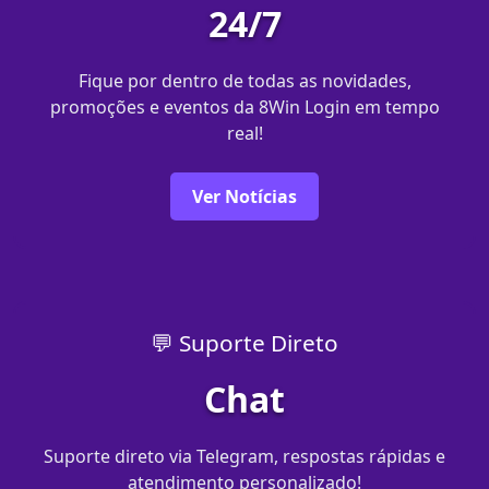
24/7
Fique por dentro de todas as novidades,
promoções e eventos da 8Win Login em tempo
real!
Ver Notícias
💬 Suporte Direto
Chat
Suporte direto via Telegram, respostas rápidas e
atendimento personalizado!