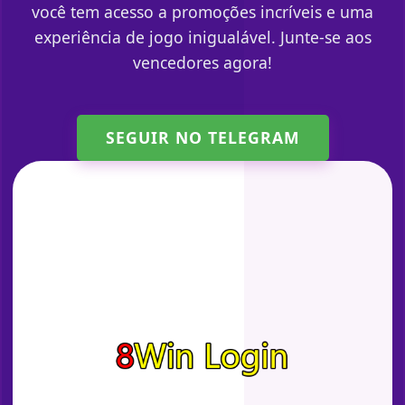
você tem acesso a promoções incríveis e uma
experiência de jogo inigualável. Junte-se aos
vencedores agora!
SEGUIR NO TELEGRAM