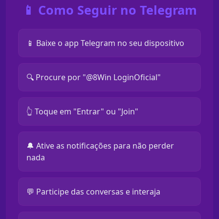
📱 Como Seguir no Telegram
📱 Baixe o app Telegram no seu dispositivo
🔍 Procure por "@8Win LoginOficial"
👆 Toque em "Entrar" ou "Join"
🔔 Ative as notificações para não perder
nada
💬 Participe das conversas e interaja