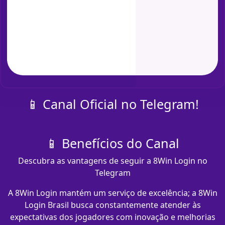
📱 Canal Oficial no Telegram!
📱 Benefícios do Canal
Descubra as vantagens de seguir a 8Win Login no
Telegram
A 8Win Login mantém um serviço de excelência; a 8Win
Login Brasil busca constantemente atender às
expectativas dos jogadores com inovação e melhorias