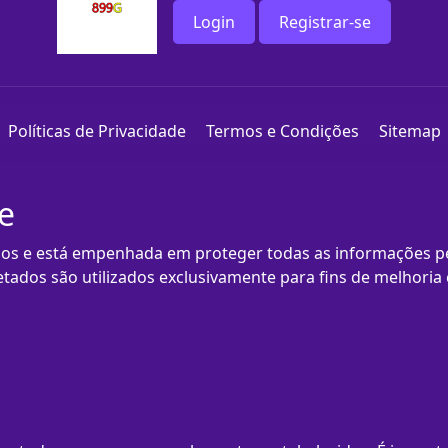
Login
Registrar-se
Políticas de Privacidade
Termos e Condições
Sitemap
de
rios e está empenhada em proteger todas as informações p
tados são utilizados exclusivamente para fins de melhoria