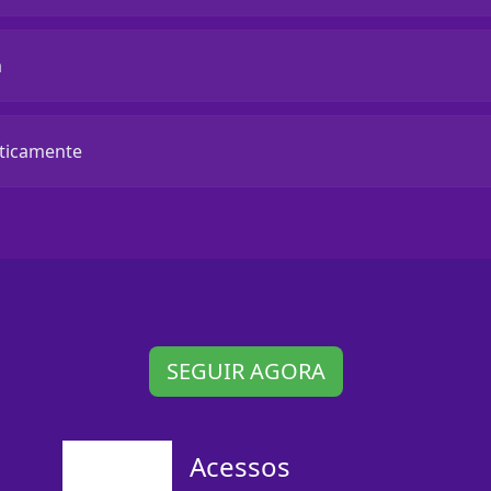
a
aticamente
SEGUIR AGORA
Acessos