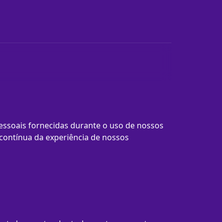
essoais fornecidas durante o uso de nossos
 contínua da experiência de nossos