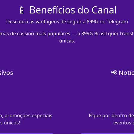
📱 Benefícios do Canal
Descubra as vantagens de seguir a 899G no Telegram
as de cassino mais populares — a 899G Brasil quer transf
únicas.
sivos
📢 Notí
m, promoções especiais
Fique por dentro d
s únicos!
eventos 