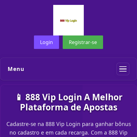
Login
Registrar-se
Menu
📱 888 Vip Login A Melhor
Plataforma de Apostas
Cadastre-se na 888 Vip Login para ganhar bônus
no cadastro e em cada recarga. Com a 888 Vip