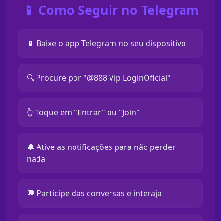
📱 Como Seguir no Telegram
📱 Baixe o app Telegram no seu dispositivo
🔍 Procure por "@888 Vip LoginOficial"
👆 Toque em "Entrar" ou "Join"
🔔 Ative as notificações para não perder
nada
💬 Participe das conversas e interaja