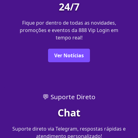
24/7
Fique por dentro de todas as novidades,
promoções e eventos da 888 Vip Login em
tempo real!
Ver Notícias
💬 Suporte Direto
Chat
Suporte direto via Telegram, respostas rápidas e
atendimento personalizado!