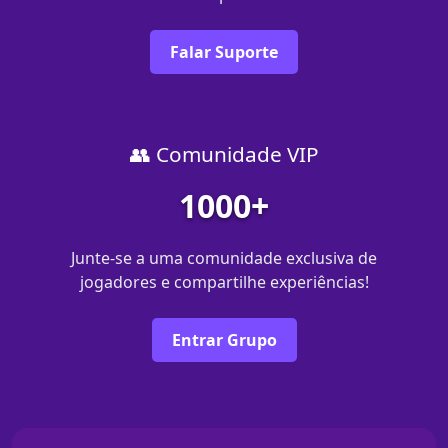
Falar Suporte
👥 Comunidade VIP
1000+
Junte-se a uma comunidade exclusiva de
jogadores e compartilhe experiências!
Entrar Grupo