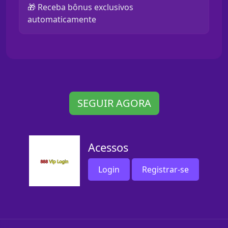
🎁 Receba bônus exclusivos
automaticamente
SEGUIR AGORA
Acessos
Login
Registrar-se