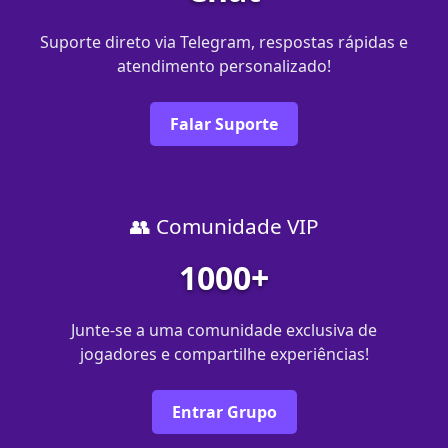
Suporte direto via Telegram, respostas rápidas e
atendimento personalizado!
Falar Suporte
👥 Comunidade VIP
1000+
Junte-se a uma comunidade exclusiva de
jogadores e compartilhe experiências!
Entrar Grupo