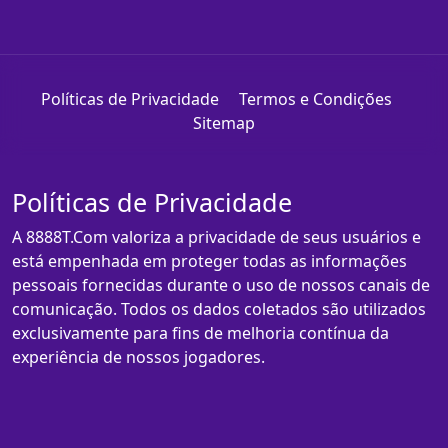
Políticas de Privacidade
Termos e Condições
Sitemap
Políticas de Privacidade
A 8888T.Com valoriza a privacidade de seus usuários e
está empenhada em proteger todas as informações
pessoais fornecidas durante o uso de nossos canais de
comunicação. Todos os dados coletados são utilizados
exclusivamente para fins de melhoria contínua da
experiência de nossos jogadores.