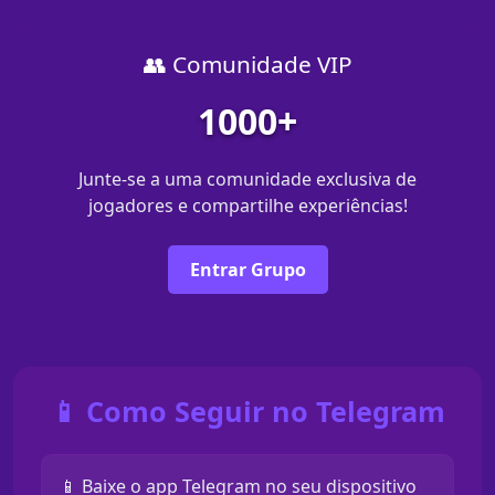
👥 Comunidade VIP
1000+
Junte-se a uma comunidade exclusiva de
jogadores e compartilhe experiências!
Entrar Grupo
📱 Como Seguir no Telegram
📱 Baixe o app Telegram no seu dispositivo