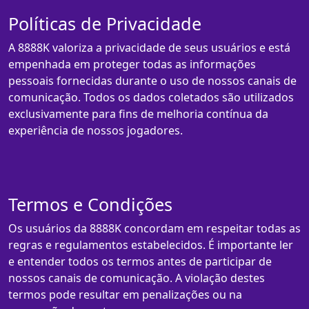
Políticas de Privacidade
A 8888K valoriza a privacidade de seus usuários e está
empenhada em proteger todas as informações
pessoais fornecidas durante o uso de nossos canais de
comunicação. Todos os dados coletados são utilizados
exclusivamente para fins de melhoria contínua da
experiência de nossos jogadores.
Termos e Condições
Os usuários da 8888K concordam em respeitar todas as
regras e regulamentos estabelecidos. É importante ler
e entender todos os termos antes de participar de
nossos canais de comunicação. A violação destes
termos pode resultar em penalizações ou na