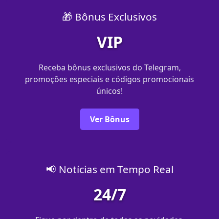
🎁 Bônus Exclusivos
VIP
Receba bônus exclusivos do Telegram,
promoções especiais e códigos promocionais
únicos!
Ver Bônus
📢 Notícias em Tempo Real
24/7