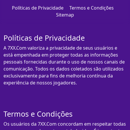
Políticas de Privacidade
Termos e Condições
Sitemap
Políticas de Privacidade
A 7XX.Com valoriza a privacidade de seus usuários e
está empenhada em proteger todas as informações
pessoais fornecidas durante o uso de nossos canais de
comunicação. Todos os dados coletados são utilizados
exclusivamente para fins de melhoria contínua da
experiência de nossos jogadores.
Termos e Condições
Os usuários da 7XX.Com concordam em respeitar todas