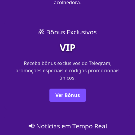
acolhedora.
🎁 Bônus Exclusivos
VIP
Receba bônus exclusivos do Telegram,
promoções especiais e códigos promocionais
únicos!
Ver Bônus
📢 Notícias em Tempo Real