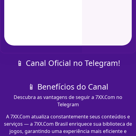
📱 Canal Oficial no Telegram!
📱 Benefícios do Canal
Descubra as vantagens de seguir a 7XX.Com no
Telegram
A 7XX.Com atualiza constantemente seus conteúdos e
serviços — a 7XX.Com Brasil enriquece sua biblioteca de
jogos, garantindo uma experiência mais eficiente e