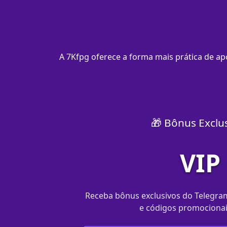
A 7Kfpg oferece a forma mais prática de a
🎁 Bônus Exclu
VIP
Receba bônus exclusivos do Telegra
e códigos promocionai