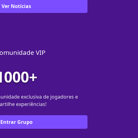
Ver Notícias
Comunidade VIP
1000+
unidade exclusiva de jogadores e
rtilhe experiências!
Entrar Grupo