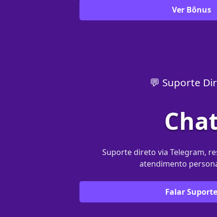
Ver Bônus
💬 Suporte Di
Cha
Suporte direto via Telegram, r
atendimento persona
Falar Suport