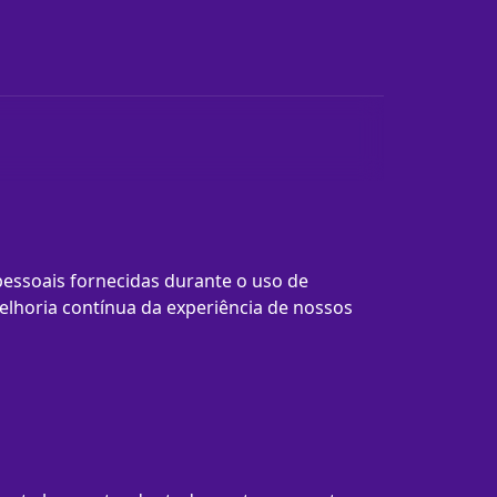
pessoais fornecidas durante o uso de
elhoria contínua da experiência de nossos