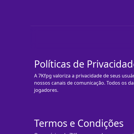
Políticas de Privacida
A 7Kfpg valoriza a privacidade de seus usu
nossos canais de comunicação. Todos os dad
jogadores.
Termos e Condições