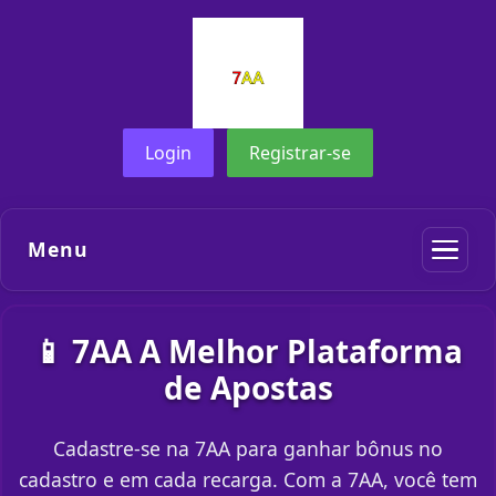
Login
Registrar-se
Menu
📱 7AA A Melhor Plataforma
de Apostas
Cadastre-se na 7AA para ganhar bônus no
cadastro e em cada recarga. Com a 7AA, você tem