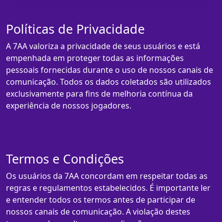
Políticas de Privacidade
A 7AA valoriza a privacidade de seus usuários e está
empenhada em proteger todas as informações
pessoais fornecidas durante o uso de nossos canais de
comunicação. Todos os dados coletados são utilizados
exclusivamente para fins de melhoria contínua da
experiência de nossos jogadores.
Termos e Condições
Os usuários da 7AA concordam em respeitar todas as
regras e regulamentos estabelecidos. É importante ler
e entender todos os termos antes de participar de
nossos canais de comunicação. A violação destes