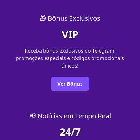
🎁 Bônus Exclusivos
VIP
Receba bônus exclusivos do Telegram,
promoções especiais e códigos promocionais
únicos!
Ver Bônus
📢 Notícias em Tempo Real
24/7