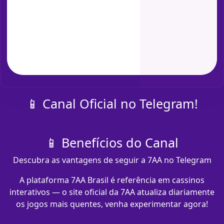
📱 Canal Oficial no Telegram!
📱 Benefícios do Canal
Descubra as vantagens de seguir a 7AA no Telegram
A plataforma 7AA Brasil é referência em cassinos
interativos — o site oficial da 7AA atualiza diariamente
os jogos mais quentes, venha experimentar agora!