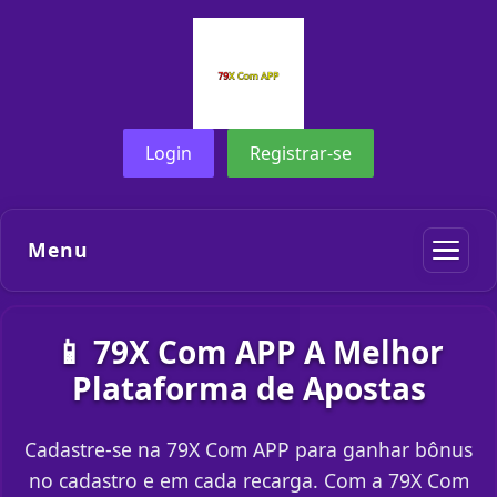
Login
Registrar-se
Menu
📱 79X Com APP A Melhor
Plataforma de Apostas
Cadastre-se na 79X Com APP para ganhar bônus
no cadastro e em cada recarga. Com a 79X Com