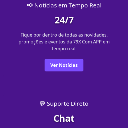
📢 Notícias em Tempo Real
24/7
Fique por dentro de todas as novidades,
promoções e eventos da 79X Com APP em
tempo real!
Ver Notícias
💬 Suporte Direto
Chat