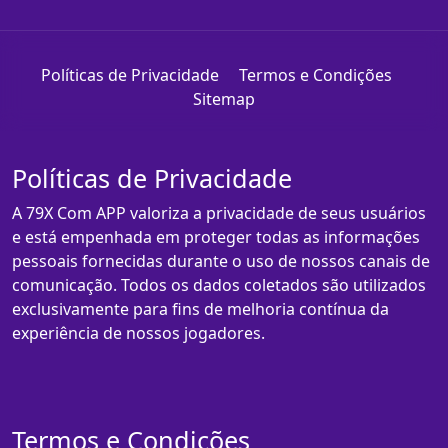
Políticas de Privacidade
Termos e Condições
Sitemap
Políticas de Privacidade
A 79X Com APP valoriza a privacidade de seus usuários
e está empenhada em proteger todas as informações
pessoais fornecidas durante o uso de nossos canais de
comunicação. Todos os dados coletados são utilizados
exclusivamente para fins de melhoria contínua da
experiência de nossos jogadores.
Termos e Condições