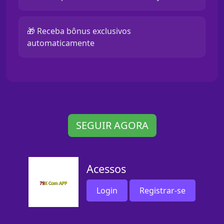
🎁 Receba bônus exclusivos
automaticamente
SEGUIR AGORA
Acessos
Login
Registrar-se