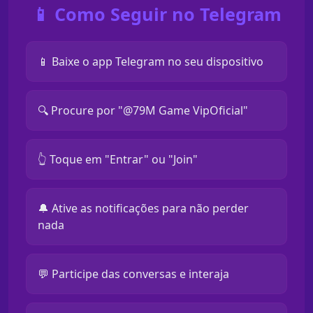
📱 Como Seguir no Telegram
📱 Baixe o app Telegram no seu dispositivo
🔍 Procure por "@79M Game VipOficial"
👆 Toque em "Entrar" ou "Join"
🔔 Ative as notificações para não perder
nada
💬 Participe das conversas e interaja