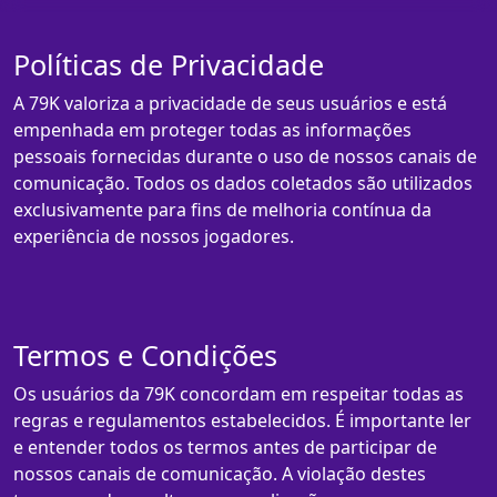
Políticas de Privacidade
A 79K valoriza a privacidade de seus usuários e está
empenhada em proteger todas as informações
pessoais fornecidas durante o uso de nossos canais de
comunicação. Todos os dados coletados são utilizados
exclusivamente para fins de melhoria contínua da
experiência de nossos jogadores.
Termos e Condições
Os usuários da 79K concordam em respeitar todas as
regras e regulamentos estabelecidos. É importante ler
e entender todos os termos antes de participar de
nossos canais de comunicação. A violação destes