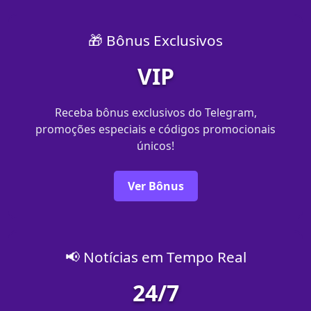
🎁 Bônus Exclusivos
VIP
Receba bônus exclusivos do Telegram,
promoções especiais e códigos promocionais
únicos!
Ver Bônus
📢 Notícias em Tempo Real
24/7