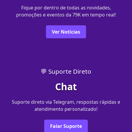
Fique por dentro de todas as novidades,
promoções e eventos da 79K em tempo real!
Ver Notícias
💬 Suporte Direto
Chat
Suporte direto via Telegram, respostas rápidas e
atendimento personalizado!
Falar Suporte