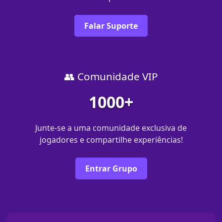
Falar Suporte
👥 Comunidade VIP
1000+
Junte-se a uma comunidade exclusiva de
jogadores e compartilhe experiências!
Entrar Grupo