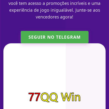
você tem acesso a promoções incríveis e uma
experiência de jogo inigualável. Junte-se aos
vencedores agora!
SEGUIR NO TELEGRAM