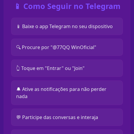
📱 Como Seguir no Telegram
📱 Baixe o app Telegram no seu dispositivo
🔍 Procure por "@77QQ WinOficial"
👆 Toque em "Entrar" ou "Join"
🔔 Ative as notificações para não perder
nada
💬 Participe das conversas e interaja