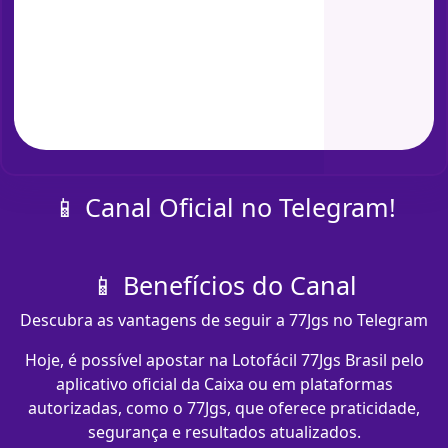
📱 Canal Oficial no Telegram!
📱 Benefícios do Canal
Descubra as vantagens de seguir a 77Jgs no Telegram
Hoje, é possível apostar na Lotofácil 77Jgs Brasil pelo
aplicativo oficial da Caixa ou em plataformas
autorizadas, como o 77Jgs, que oferece praticidade,
segurança e resultados atualizados.