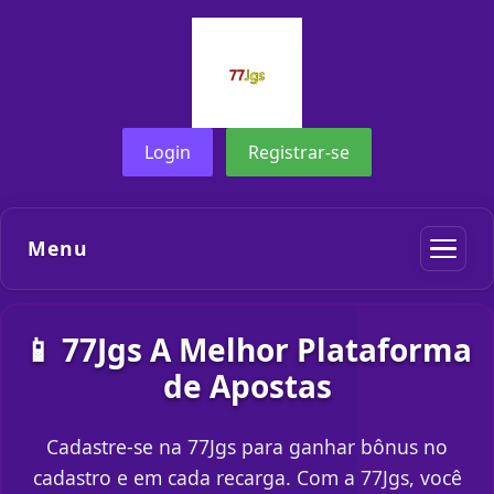
Login
Registrar-se
Menu
📱 77Jgs A Melhor Plataforma
de Apostas
Cadastre-se na 77Jgs para ganhar bônus no
cadastro e em cada recarga. Com a 77Jgs, você