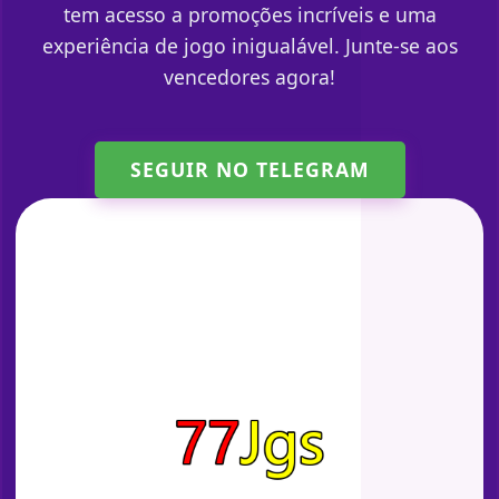
tem acesso a promoções incríveis e uma
experiência de jogo inigualável. Junte-se aos
vencedores agora!
SEGUIR NO TELEGRAM