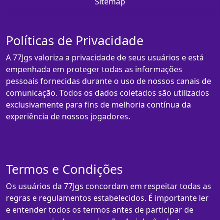
Sitemap
Políticas de Privacidade
A 77Jgs valoriza a privacidade de seus usuários e está
empenhada em proteger todas as informações
pessoais fornecidas durante o uso de nossos canais de
comunicação. Todos os dados coletados são utilizados
exclusivamente para fins de melhoria contínua da
experiência de nossos jogadores.
Termos e Condições
Os usuários da 77Jgs concordam em respeitar todas as
regras e regulamentos estabelecidos. É importante ler
e entender todos os termos antes de participar de