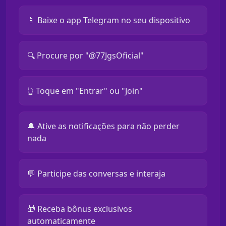
📱 Baixe o app Telegram no seu dispositivo
🔍 Procure por "@77JgsOficial"
👆 Toque em "Entrar" ou "Join"
🔔 Ative as notificações para não perder
nada
💬 Participe das conversas e interaja
🎁 Receba bônus exclusivos
automaticamente