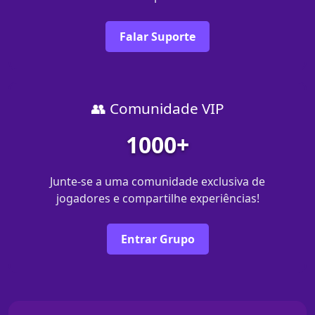
Falar Suporte
👥 Comunidade VIP
1000+
Junte-se a uma comunidade exclusiva de
jogadores e compartilhe experiências!
Entrar Grupo