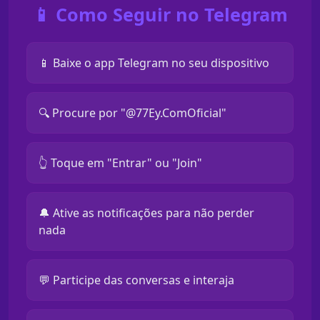
📱 Como Seguir no Telegram
📱 Baixe o app Telegram no seu dispositivo
🔍 Procure por "@77Ey.ComOficial"
👆 Toque em "Entrar" ou "Join"
🔔 Ative as notificações para não perder
nada
💬 Participe das conversas e interaja