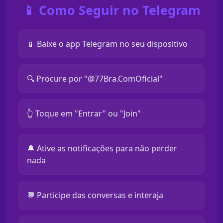
📱 Como Seguir no Telegram
📱 Baixe o app Telegram no seu dispositivo
🔍 Procure por "@77Bra.ComOficial"
👆 Toque em "Entrar" ou "Join"
🔔 Ative as notificações para não perder
nada
💬 Participe das conversas e interaja