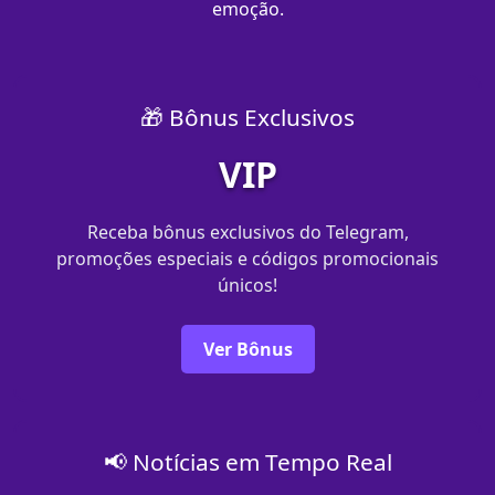
emoção.
🎁 Bônus Exclusivos
VIP
Receba bônus exclusivos do Telegram,
promoções especiais e códigos promocionais
únicos!
Ver Bônus
📢 Notícias em Tempo Real