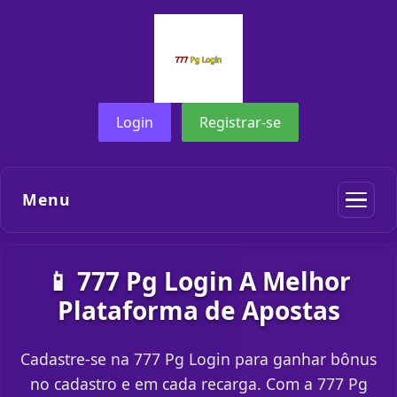
Login
Registrar-se
Menu
📱 777 Pg Login A Melhor
Plataforma de Apostas
Cadastre-se na 777 Pg Login para ganhar bônus
no cadastro e em cada recarga. Com a 777 Pg