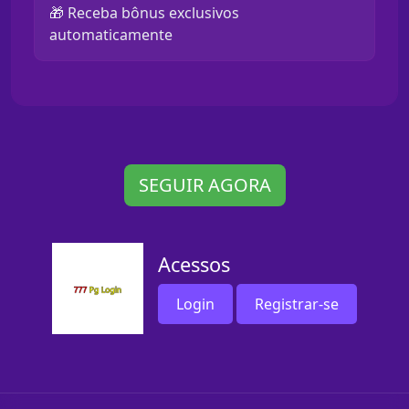
🎁 Receba bônus exclusivos
automaticamente
SEGUIR AGORA
Acessos
Login
Registrar-se