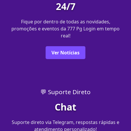
24/7
Fique por dentro de todas as novidades,
promoções e eventos da 777 Pg Login em tempo
real!
Ver Notícias
💬 Suporte Direto
Chat
Suporte direto via Telegram, respostas rápidas e
atendimento personalizado!