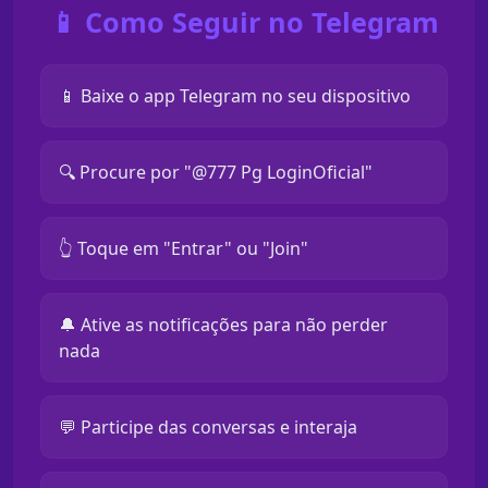
📱 Como Seguir no Telegram
📱 Baixe o app Telegram no seu dispositivo
🔍 Procure por "@777 Pg LoginOficial"
👆 Toque em "Entrar" ou "Join"
🔔 Ative as notificações para não perder
nada
💬 Participe das conversas e interaja