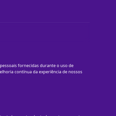
pessoais fornecidas durante o uso de
elhoria contínua da experiência de nossos