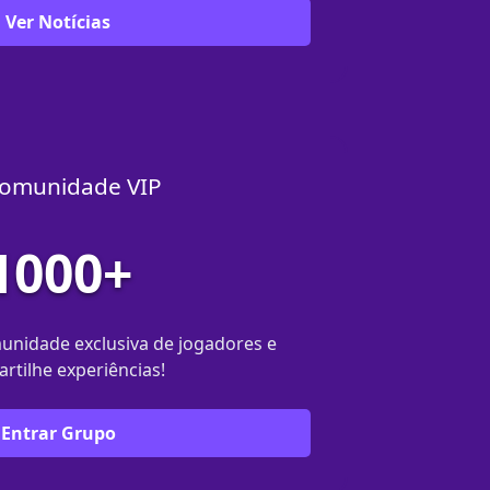
Ver Notícias
Comunidade VIP
1000+
unidade exclusiva de jogadores e
rtilhe experiências!
Entrar Grupo