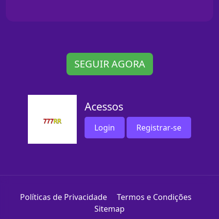
SEGUIR AGORA
Acessos
Login
Registrar-se
Políticas de Privacidade
Termos e Condições
Sitemap