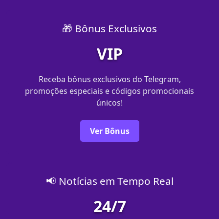
🎁 Bônus Exclusivos
VIP
Receba bônus exclusivos do Telegram,
promoções especiais e códigos promocionais
únicos!
Ver Bônus
📢 Notícias em Tempo Real
24/7