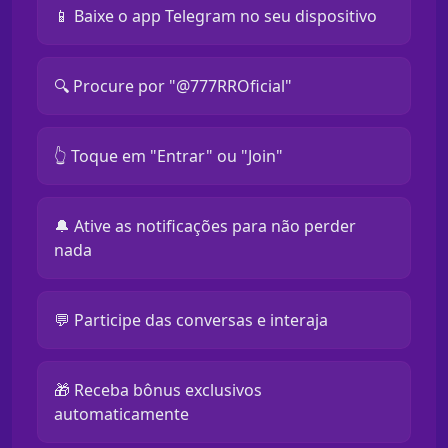
📱 Baixe o app Telegram no seu dispositivo
🔍 Procure por "@777RROficial"
👆 Toque em "Entrar" ou "Join"
🔔 Ative as notificações para não perder
nada
💬 Participe das conversas e interaja
🎁 Receba bônus exclusivos
automaticamente