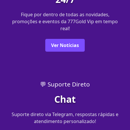
Fique por dentro de todas as novidades,
promoções e eventos da 777Gold Vip em tempo
real!
Ver Notícias
💬 Suporte Direto
Chat
Suporte direto via Telegram, respostas rápidas e
atendimento personalizado!