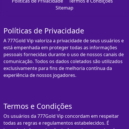
Políticas de Privacidade
Termos e Condições
Sitemap
Políticas de Privacidade
A 777Gold Vip valoriza a privacidade de seus usuários e
está empenhada em proteger todas as informações
pessoais fornecidas durante o uso de nossos canais de
comunicação. Todos os dados coletados são utilizados
exclusivamente para fins de melhoria contínua da
experiência de nossos jogadores.
Termos e Condições
Os usuários da 777Gold Vip concordam em respeitar
todas as regras e regulamentos estabelecidos. É