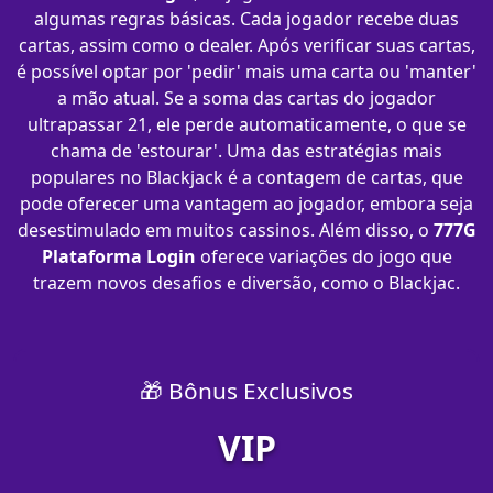
algumas regras básicas. Cada jogador recebe duas
cartas, assim como o dealer. Após verificar suas cartas,
é possível optar por 'pedir' mais uma carta ou 'manter'
a mão atual. Se a soma das cartas do jogador
ultrapassar 21, ele perde automaticamente, o que se
chama de 'estourar'. Uma das estratégias mais
populares no Blackjack é a contagem de cartas, que
pode oferecer uma vantagem ao jogador, embora seja
desestimulado em muitos cassinos. Além disso, o
777G
Plataforma Login
oferece variações do jogo que
trazem novos desafios e diversão, como o Blackjac.
🎁 Bônus Exclusivos
VIP