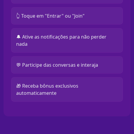
👆 Toque em "Entrar" ou "Join"
🔔 Ative as notificações para não perder
nada
💬 Participe das conversas e interaja
🎁 Receba bônus exclusivos
automaticamente