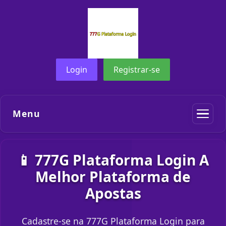
Login
Registrar-se
Menu
📱 777G Plataforma Login A
Melhor Plataforma de
Apostas
Cadastre-se na 777G Plataforma Login para