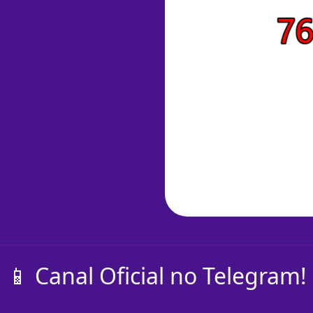
📱 Canal Oficial no Telegram!