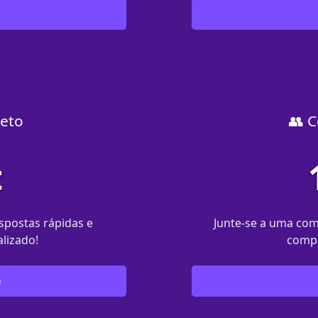
reto
👥 
t
espostas rápidas e
Junte-se a uma com
lizado!
compa
e