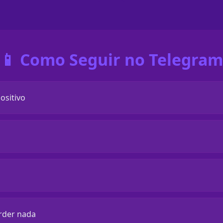
📱 Como Seguir no Telegram
ositivo
erder nada