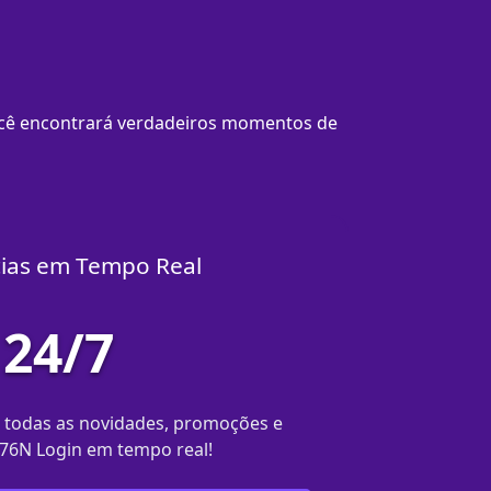
ocê encontrará verdadeiros momentos de
cias em Tempo Real
24/7
e todas as novidades, promoções e
 76N Login em tempo real!