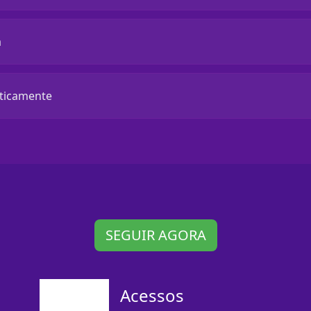
a
aticamente
SEGUIR AGORA
Acessos