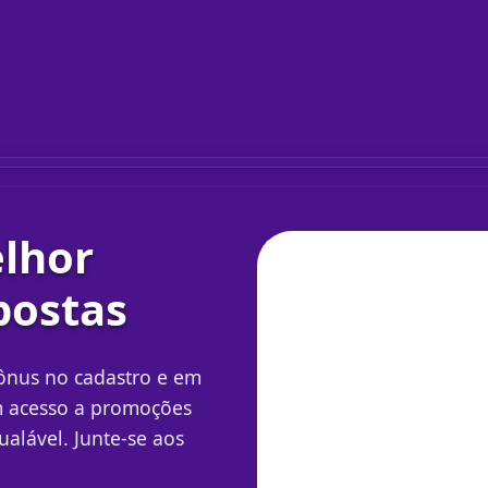
elhor
postas
ônus no cadastro e em
m acesso a promoções
ualável. Junte-se aos