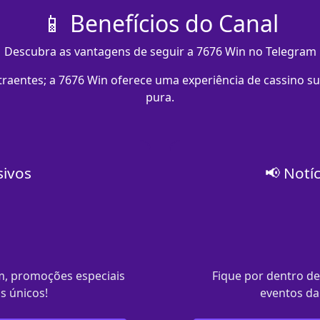
📱 Benefícios do Canal
Descubra as vantagens de seguir a 7676 Win no Telegram
traentes; a 7676 Win oferece uma experiência de cassino s
pura.
sivos
📢 Notí
m, promoções especiais
Fique por dentro d
s únicos!
eventos da