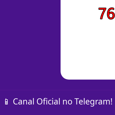
📱 Canal Oficial no Telegram!