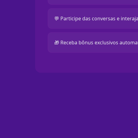
💬 Participe das conversas e interaj
🎁 Receba bônus exclusivos autom