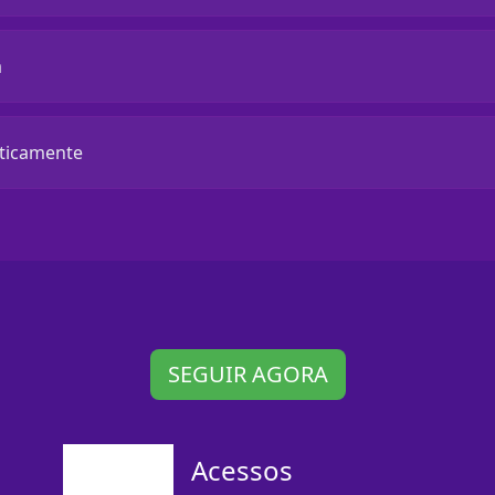
a
aticamente
SEGUIR AGORA
Acessos