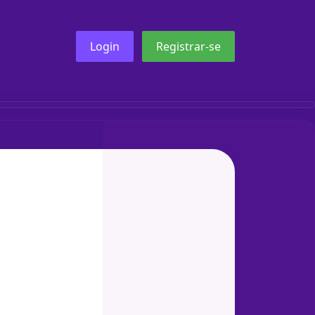
Login
Registrar-se