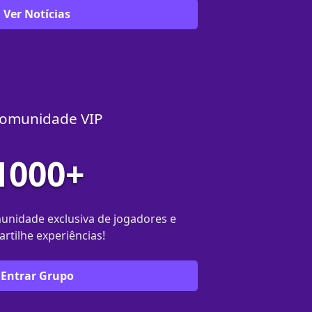
Ver Notícias
Comunidade VIP
1000+
unidade exclusiva de jogadores e
rtilhe experiências!
Entrar Grupo