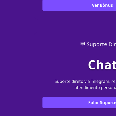
Ver Bônus
💬 Suporte Di
Cha
Suporte direto via Telegram, r
atendimento persona
Falar Suport