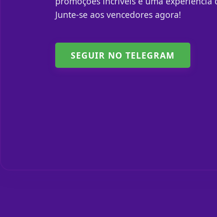
promoções incríveis e uma experiência d
Junte-se aos vencedores agora!
SEGUIR NO TELEGRAM