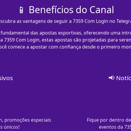
📱 Benefícios do Canal
scubra as vantagens de seguir a 7359 Com Login no Teleg
fundamental das apostas esportivas, oferecendo uma intro
a 7359 Com Login, estas apostas são projetadas para serem 
ocê comece a apostar com confiança desde o primeiro mo
sivos
📢 Notí
m, promoções especiais
Fique por dentro d
s únicos!
eventos da 73