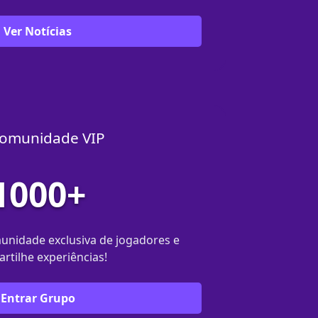
Ver Notícias
Comunidade VIP
1000+
unidade exclusiva de jogadores e
rtilhe experiências!
Entrar Grupo