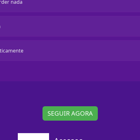
erder nada
a
aticamente
SEGUIR AGORA