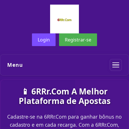
Login
Registrar-se
Menu
📱 6RRr.Com A Melhor
Plataforma de Apostas
Cadastre-se na 6RRr.Com para ganhar bônus no
cadastro e em cada recarga. Com a 6RRr.Com,