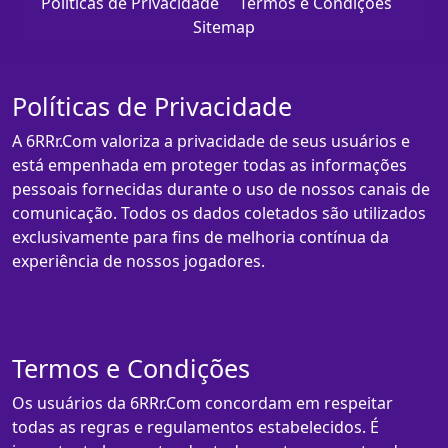
Políticas de Privacidade
Termos e Condições
Sitemap
Políticas de Privacidade
A 6RRr.Com valoriza a privacidade de seus usuários e
está empenhada em proteger todas as informações
pessoais fornecidas durante o uso de nossos canais de
comunicação. Todos os dados coletados são utilizados
exclusivamente para fins de melhoria contínua da
experiência de nossos jogadores.
Termos e Condições
Os usuários da 6RRr.Com concordam em respeitar
todas as regras e regulamentos estabelecidos. É