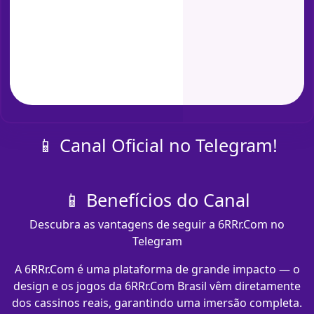
📱 Canal Oficial no Telegram!
📱 Benefícios do Canal
Descubra as vantagens de seguir a 6RRr.Com no
Telegram
A 6RRr.Com é uma plataforma de grande impacto — o
design e os jogos da 6RRr.Com Brasil vêm diretamente
dos cassinos reais, garantindo uma imersão completa.