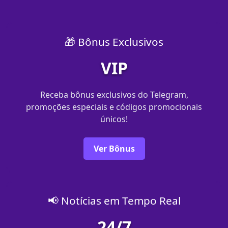
🎁 Bônus Exclusivos
VIP
Receba bônus exclusivos do Telegram,
promoções especiais e códigos promocionais
únicos!
Ver Bônus
📢 Notícias em Tempo Real
24/7