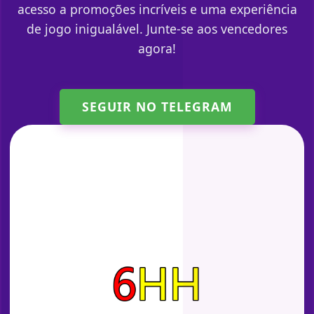
acesso a promoções incríveis e uma experiência
de jogo inigualável. Junte-se aos vencedores
agora!
SEGUIR NO TELEGRAM