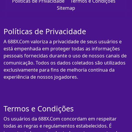
Políticas de Privacidade
Termos e Condições
Sitemap
Políticas de Privacidade
A 688X.Com valoriza a privacidade de seus usuários e
está empenhada em proteger todas as informações
pessoais fornecidas durante o uso de nossos canais de
comunicação. Todos os dados coletados são utilizados
exclusivamente para fins de melhoria contínua da
experiência de nossos jogadores.
Termos e Condições
Os usuários da 688X.Com concordam em respeitar
todas as regras e regulamentos estabelecidos. É