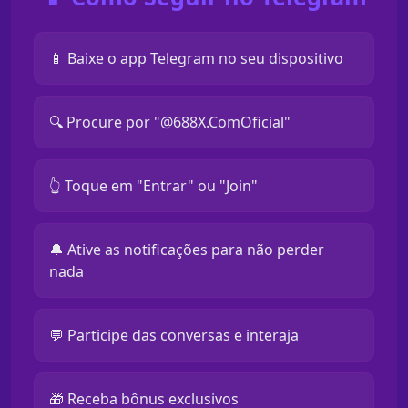
📱 Baixe o app Telegram no seu dispositivo
🔍 Procure por "@688X.ComOficial"
👆 Toque em "Entrar" ou "Join"
🔔 Ative as notificações para não perder
nada
💬 Participe das conversas e interaja
🎁 Receba bônus exclusivos