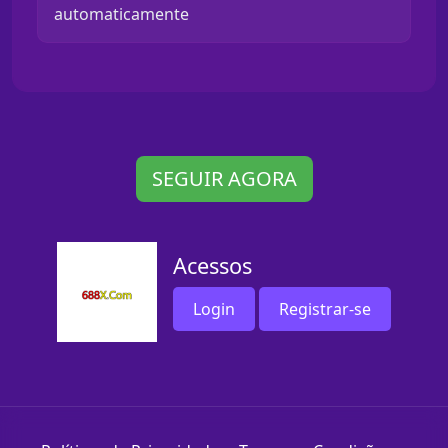
automaticamente
SEGUIR AGORA
Acessos
Login
Registrar-se