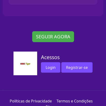
SEGUIR AGORA
Acessos
Login
Registrar-se
Políticas de Privacidade
Termos e Condições