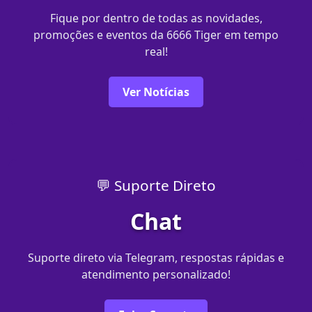
Fique por dentro de todas as novidades,
promoções e eventos da 6666 Tiger em tempo
real!
Ver Notícias
💬 Suporte Direto
Chat
Suporte direto via Telegram, respostas rápidas e
atendimento personalizado!