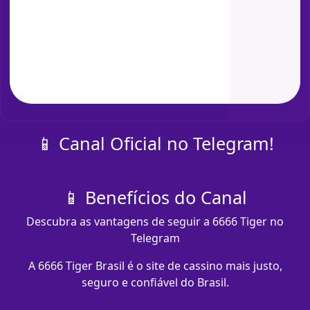
📱 Canal Oficial no Telegram!
📱 Benefícios do Canal
Descubra as vantagens de seguir a 6666 Tiger no
Telegram
A 6666 Tiger Brasil é o site de cassino mais justo,
seguro e confiável do Brasil.