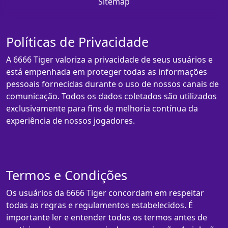
Sitemap
Políticas de Privacidade
A 6666 Tiger valoriza a privacidade de seus usuários e
está empenhada em proteger todas as informações
pessoais fornecidas durante o uso de nossos canais de
comunicação. Todos os dados coletados são utilizados
exclusivamente para fins de melhoria contínua da
experiência de nossos jogadores.
Termos e Condições
Os usuários da 6666 Tiger concordam em respeitar
todas as regras e regulamentos estabelecidos. É
importante ler e entender todos os termos antes de