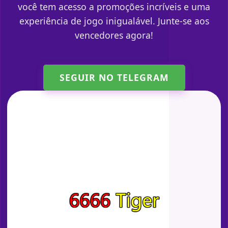
você tem acesso a promoções incríveis e uma
experiência de jogo inigualável. Junte-se aos
vencedores agora!
SEGUIR NO TELEGRAM