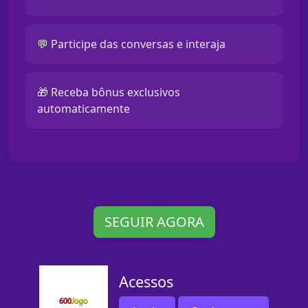
💬 Participe das conversas e interaja
🎁 Receba bônus exclusivos
automaticamente
SEGUIR AGORA
Acessos