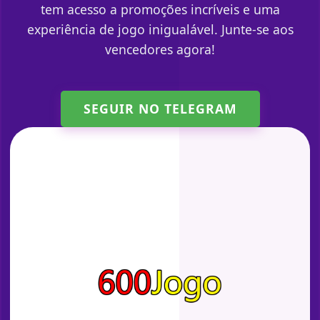
tem acesso a promoções incríveis e uma
experiência de jogo inigualável. Junte-se aos
vencedores agora!
SEGUIR NO TELEGRAM