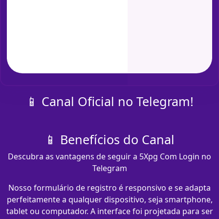
📱 Canal Oficial no Telegram!
📱 Benefícios do Canal
Descubra as vantagens de seguir a 5Xpg Com Login no
Telegram
Nosso formulário de registro é responsivo e se adapta
perfeitamente a qualquer dispositivo, seja smartphone,
tablet ou computador. A interface foi projetada para ser