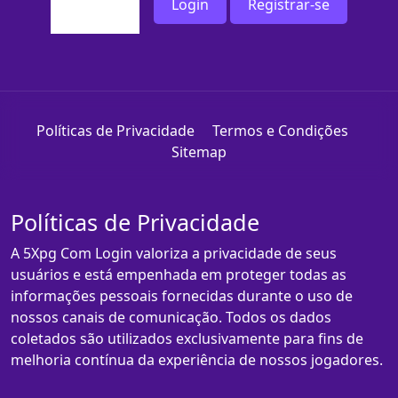
Login
Registrar-se
Políticas de Privacidade
Termos e Condições
Sitemap
Políticas de Privacidade
A 5Xpg Com Login valoriza a privacidade de seus
usuários e está empenhada em proteger todas as
informações pessoais fornecidas durante o uso de
nossos canais de comunicação. Todos os dados
coletados são utilizados exclusivamente para fins de
melhoria contínua da experiência de nossos jogadores.