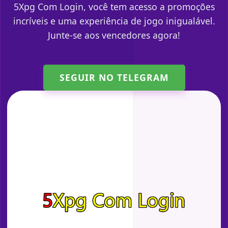
5Xpg Com Login, você tem acesso a promoções
incríveis e uma experiência de jogo inigualável.
Junte-se aos vencedores agora!
SEGUIR NO TELEGRAM