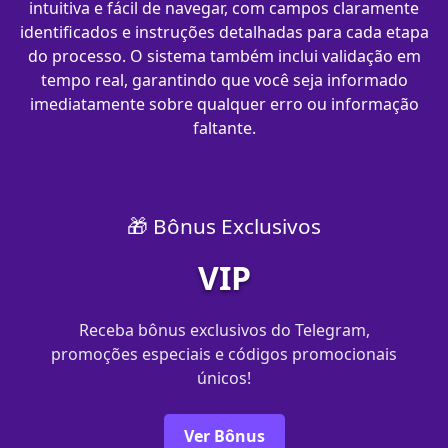
intuitiva e fácil de navegar, com campos claramente
identificados e instruções detalhadas para cada etapa
do processo. O sistema também inclui validação em
tempo real, garantindo que você seja informado
imediatamente sobre qualquer erro ou informação
faltante.
🎁 Bônus Exclusivos
VIP
Receba bônus exclusivos do Telegram,
promoções especiais e códigos promocionais
únicos!
Ver Bônus