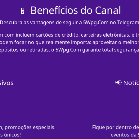
📱 Benefícios do Canal
Descubra as vantagens de seguir a 5Wpg.Com no Telegra
m​ incluem cartões de crédito, carteiras eletrônicas, e t
dem focar no que realmente importa: aproveitar o melhor do
epósitos ou retiradas, o 5Wpg.Com garante total segurança 
sivos
📢 Notí
m, promoções especiais
Fique por dentro d
s únicos!
eventos da