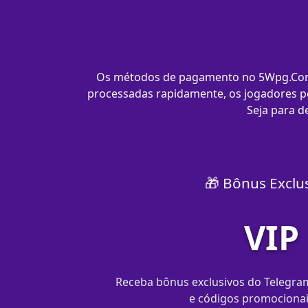
Os métodos de pagamento no 5Wpg.Com co
processadas rapidamente, os jogadores po
Seja para d
🎁 Bônus Exclu
VIP
Receba bônus exclusivos do Telegra
e códigos promocionai