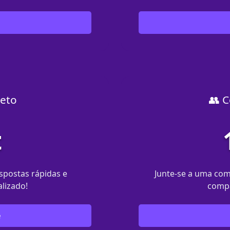
reto
👥 
t
espostas rápidas e
Junte-se a uma com
lizado!
compa
e