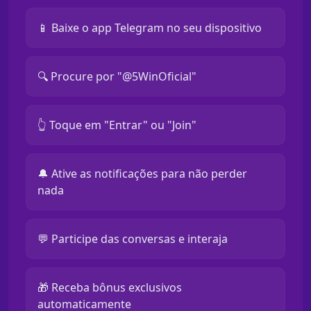
📱 Baixe o app Telegram no seu dispositivo
🔍 Procure por "@5WinOficial"
👆 Toque em "Entrar" ou "Join"
🔔 Ative as notificações para não perder
nada
💬 Participe das conversas e interaja
🎁 Receba bônus exclusivos
automaticamente