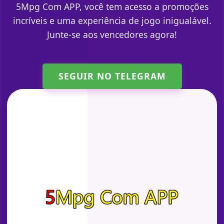
5Mpg Com APP, você tem acesso a promoções
incríveis e uma experiência de jogo inigualável.
Junte-se aos vencedores agora!
SEGUIR NO TELEGRAM