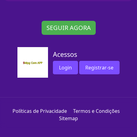
SEGUIR AGORA
Acessos
Login
Registrar-se
Políticas de Privacidade
Termos e Condições
Sitemap