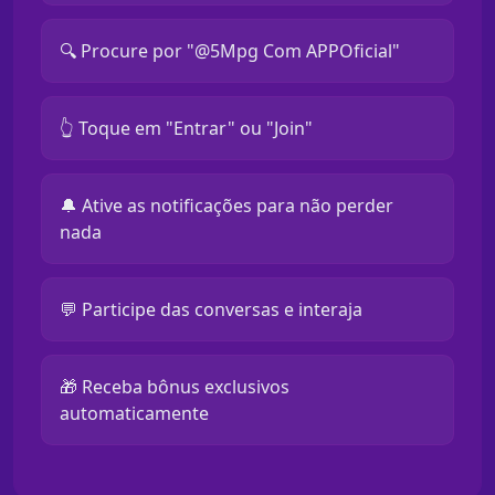
🔍 Procure por "@5Mpg Com APPOficial"
👆 Toque em "Entrar" ou "Join"
🔔 Ative as notificações para não perder
nada
💬 Participe das conversas e interaja
🎁 Receba bônus exclusivos
automaticamente