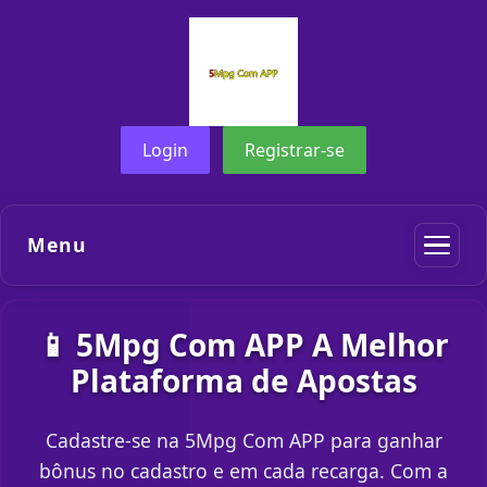
Login
Registrar-se
Menu
📱 5Mpg Com APP A Melhor
Plataforma de Apostas
Cadastre-se na 5Mpg Com APP para ganhar
bônus no cadastro e em cada recarga. Com a