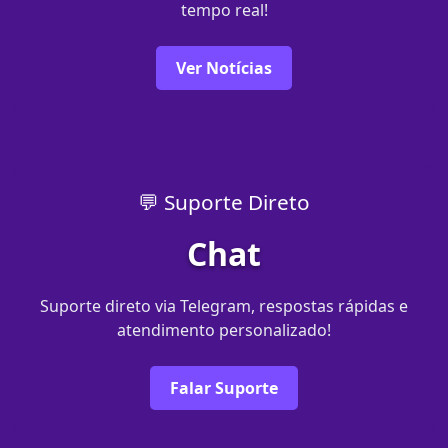
tempo real!
Ver Notícias
💬 Suporte Direto
Chat
Suporte direto via Telegram, respostas rápidas e
atendimento personalizado!
Falar Suporte