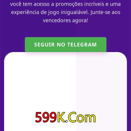
você tem acesso a promoções incríveis e uma
experiência de jogo inigualável. Junte-se aos
vencedores agora!
SEGUIR NO TELEGRAM