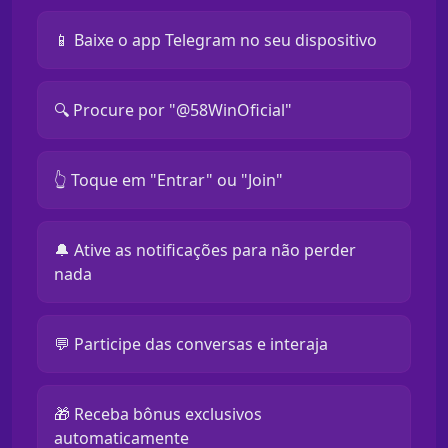
📱 Baixe o app Telegram no seu dispositivo
🔍 Procure por "@58WinOficial"
👆 Toque em "Entrar" ou "Join"
🔔 Ative as notificações para não perder
nada
💬 Participe das conversas e interaja
🎁 Receba bônus exclusivos
automaticamente