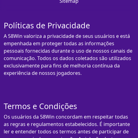
Sitemap
Políticas de Privacidade
A 58Win valoriza a privacidade de seus usuários e está
empenhada em proteger todas as informações
pessoais fornecidas durante o uso de nossos canais de
comunicação. Todos os dados coletados são utilizados
exclusivamente para fins de melhoria contínua da
experiência de nossos jogadores.
Termos e Condições
Os usuários da 58Win concordam em respeitar todas
as regras e regulamentos estabelecidos. É importante
ler e entender todos os termos antes de participar de