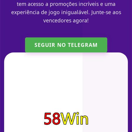
tem acesso a promoções incríveis e uma
experiência de jogo inigualável. Junte-se aos
vencedores agora!
SEGUIR NO TELEGRAM