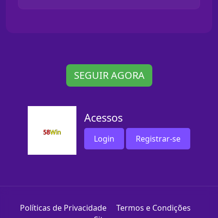
SEGUIR AGORA
Acessos
Login
Registrar-se
Políticas de Privacidade
Termos e Condições