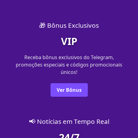
🎁 Bônus Exclusivos
VIP
Receba bônus exclusivos do Telegram,
promoções especiais e códigos promocionais
únicos!
Ver Bônus
📢 Notícias em Tempo Real
24/7