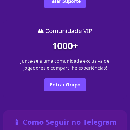
Falar Suporte
👥 Comunidade VIP
1000+
Junte-se a uma comunidade exclusiva de
jogadores e compartilhe experiências!
Entrar Grupo
📱 Como Seguir no Telegram