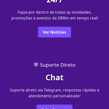
Fique por dentro de todas as novidades,
promoções e eventos da 58Win em tempo real!
Ver Notícias
💬 Suporte Direto
Chat
Suporte direto via Telegram, respostas rápidas e
atendimento personalizado!