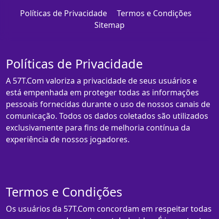
Políticas de Privacidade
Termos e Condições
Sitemap
Políticas de Privacidade
A 57T.Com valoriza a privacidade de seus usuários e
está empenhada em proteger todas as informações
pessoais fornecidas durante o uso de nossos canais de
comunicação. Todos os dados coletados são utilizados
exclusivamente para fins de melhoria contínua da
experiência de nossos jogadores.
Termos e Condições
Os usuários da 57T.Com concordam em respeitar todas