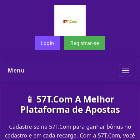
Login
Registrar-se
Menu
📱 57T.Com A Melhor
Plataforma de Apostas
Cadastre-se na 57T.Com para ganhar bônus no
cadastro e em cada recarga. Com a 57T.Com, você