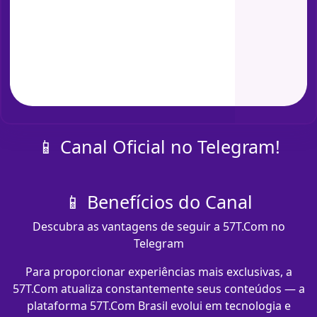
📱 Canal Oficial no Telegram!
📱 Benefícios do Canal
Descubra as vantagens de seguir a 57T.Com no
Telegram
Para proporcionar experiências mais exclusivas, a
57T.Com atualiza constantemente seus conteúdos — a
plataforma 57T.Com Brasil evolui em tecnologia e