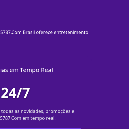
5787.Com Brasil oferece entretenimento
cias em Tempo Real
24/7
e todas as novidades, promoções e
 5787.Com em tempo real!