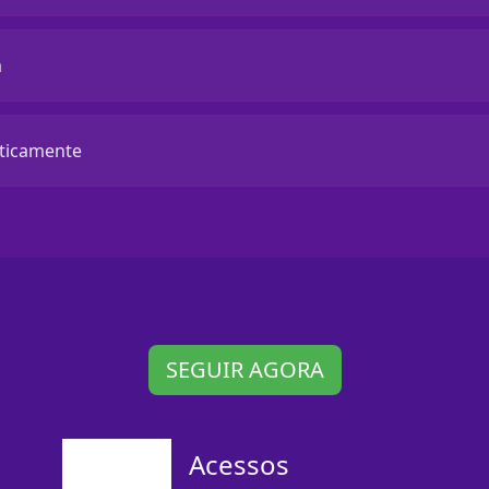
a
aticamente
SEGUIR AGORA
Acessos