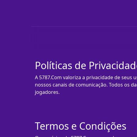
Políticas de Privacida
A 5787.Com valoriza a privacidade de seus 
nossos canais de comunicação. Todos os dad
jogadores.
Termos e Condições