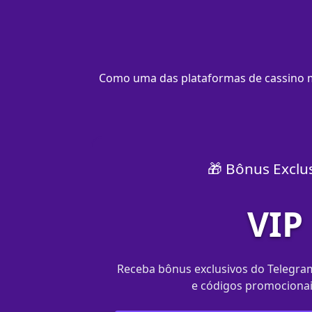
Como uma das plataformas de cassino m
🎁 Bônus Exclu
VIP
Receba bônus exclusivos do Telegra
e códigos promocionai