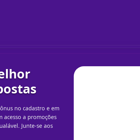
elhor
postas
bônus no cadastro e em
em acesso a promoções
ualável. Junte-se aos