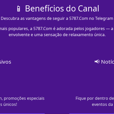
📱 Benefícios do Canal
Descubra as vantagens de seguir a 5787.Com no Telegram
ais populares, a 5787.Com é adorada pelos jogadores — a 
envolvente e uma sensação de relaxamento única.
sivos
📢 Notí
m, promoções especiais
Fique por dentro d
s únicos!
eventos da