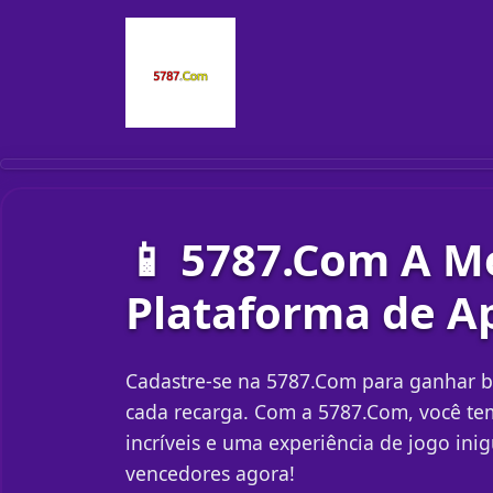
📱 5787.Com A M
Plataforma de A
Cadastre-se na 5787.Com para ganhar 
cada recarga. Com a 5787.Com, você t
incríveis e uma experiência de jogo inig
vencedores agora!