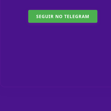
SEGUIR NO TELEGRAM