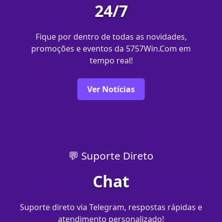
24/7
Fique por dentro de todas as novidades,
promoções e eventos da 5757Win.Com em
tempo real!
Ver Notícias
💬 Suporte Direto
Chat
Suporte direto via Telegram, respostas rápidas e
atendimento personalizado!