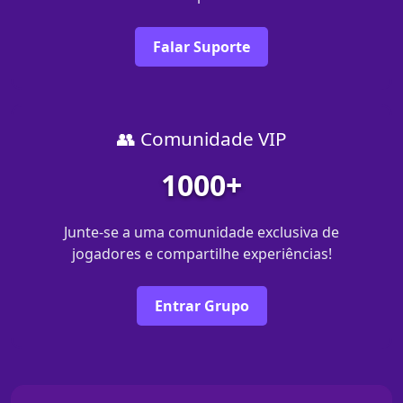
Falar Suporte
👥 Comunidade VIP
1000+
Junte-se a uma comunidade exclusiva de
jogadores e compartilhe experiências!
Entrar Grupo