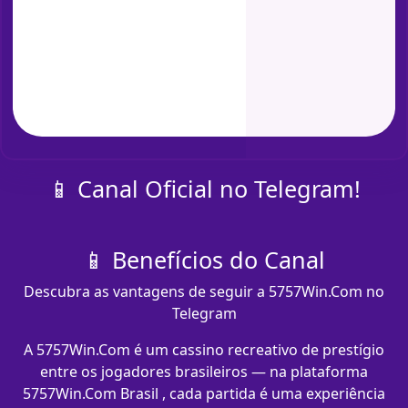
📱 Canal Oficial no Telegram!
📱 Benefícios do Canal
Descubra as vantagens de seguir a 5757Win.Com no
Telegram
A 5757Win.Com é um cassino recreativo de prestígio
entre os jogadores brasileiros — na plataforma
5757Win.Com Brasil , cada partida é uma experiência