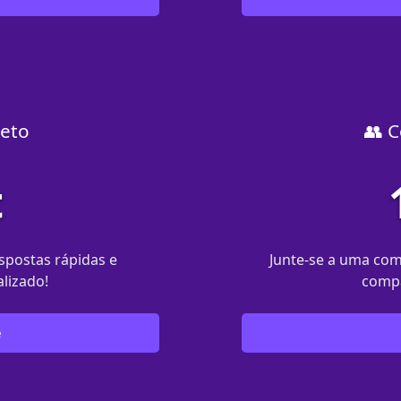
reto
👥 
t
espostas rápidas e
Junte-se a uma com
lizado!
compa
e