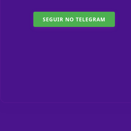
SEGUIR NO TELEGRAM