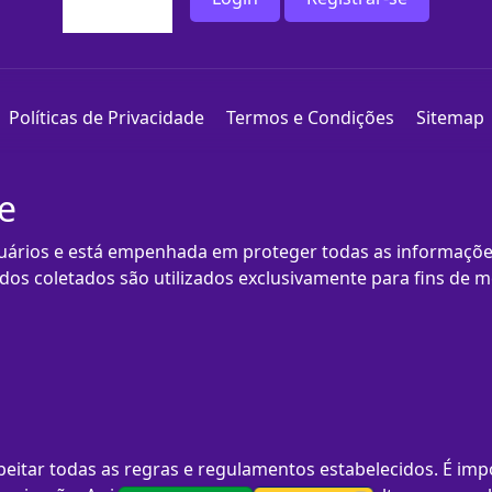
Políticas de Privacidade
Termos e Condições
Sitemap
de
suários e está empenhada em proteger todas as informaçõe
os coletados são utilizados exclusivamente para fins de m
itar todas as regras e regulamentos estabelecidos. É impo