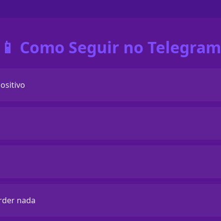
📱 Como Seguir no Telegram
ositivo
erder nada