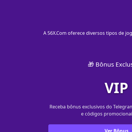
A 56X.Com oferece diversos tipos de jo
🎁 Bônus Exclu
VIP
Receba bônus exclusivos do Telegra
e códigos promocionai
Ver Bônus