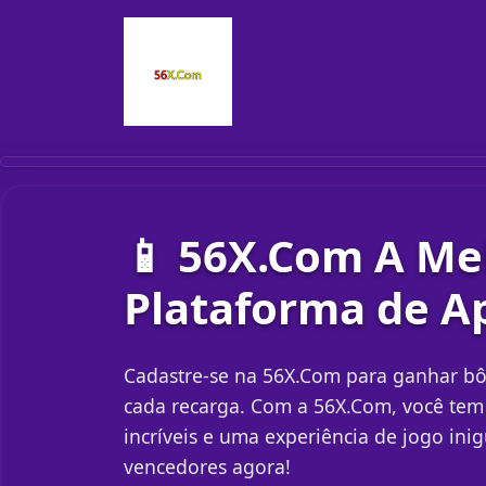
📱 56X.Com A Me
Plataforma de A
Cadastre-se na 56X.Com para ganhar bô
cada recarga. Com a 56X.Com, você tem
incríveis e uma experiência de jogo inig
vencedores agora!