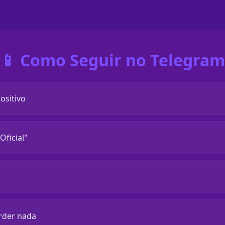
📱 Como Seguir no Telegram
ositivo
ficial"
erder nada