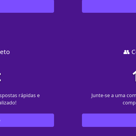
reto
👥 
t
espostas rápidas e
Junte-se a uma com
lizado!
compa
e