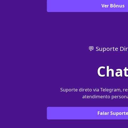
Ver Bônus
💬 Suporte Di
Cha
Suporte direto via Telegram, r
atendimento persona
Falar Suport