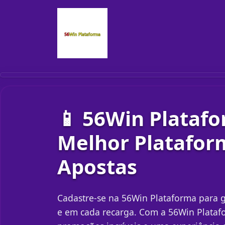
📱 56Win Plataf
Melhor Platafor
Apostas
Cadastre-se na 56Win Plataforma para 
e em cada recarga. Com a 56Win Plataf