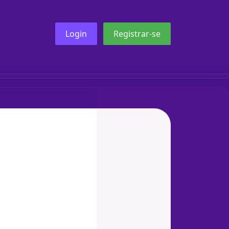
Login
Registrar-se