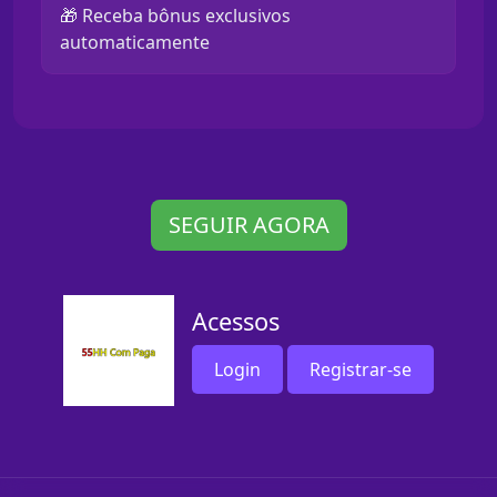
🎁 Receba bônus exclusivos
automaticamente
SEGUIR AGORA
Acessos
Login
Registrar-se