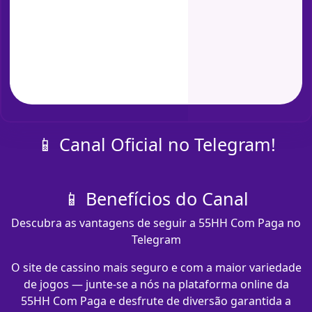
📱 Canal Oficial no Telegram!
📱 Benefícios do Canal
Descubra as vantagens de seguir a 55HH Com Paga no
Telegram
O site de cassino mais seguro e com a maior variedade
de jogos — junte-se a nós na plataforma online da
55HH Com Paga e desfrute de diversão garantida a