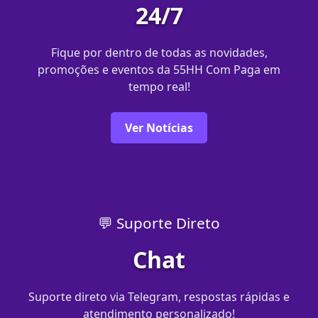
24/7
Fique por dentro de todas as novidades,
promoções e eventos da 55HH Com Paga em
tempo real!
Ver Notícias
💬 Suporte Direto
Chat
Suporte direto via Telegram, respostas rápidas e
atendimento personalizado!