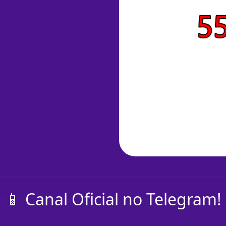
📱 Canal Oficial no Telegram!