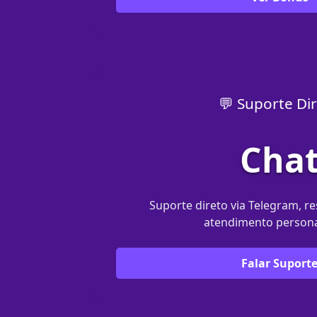
💬 Suporte Di
Cha
Suporte direto via Telegram, r
atendimento persona
Falar Suport