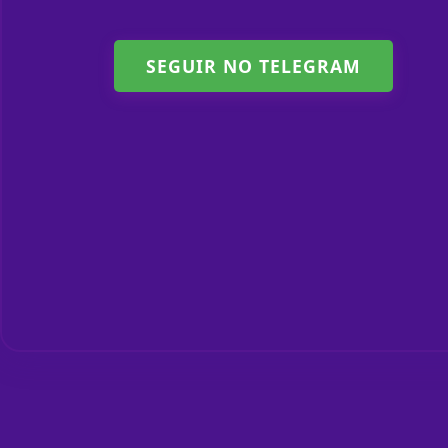
SEGUIR NO TELEGRAM