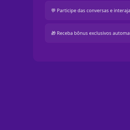
💬 Participe das conversas e interaj
🎁 Receba bônus exclusivos autom