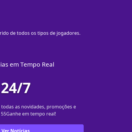
ido de todos os tipos de jogadores.
cias em Tempo Real
24/7
e todas as novidades, promoções e
 55Ganhe em tempo real!
Ver Notícias