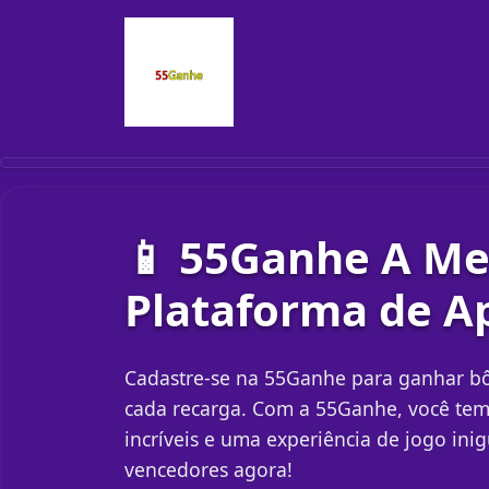
📱 55Ganhe A Me
Plataforma de A
Cadastre-se na 55Ganhe para ganhar b
cada recarga. Com a 55Ganhe, você te
incríveis e uma experiência de jogo inig
vencedores agora!