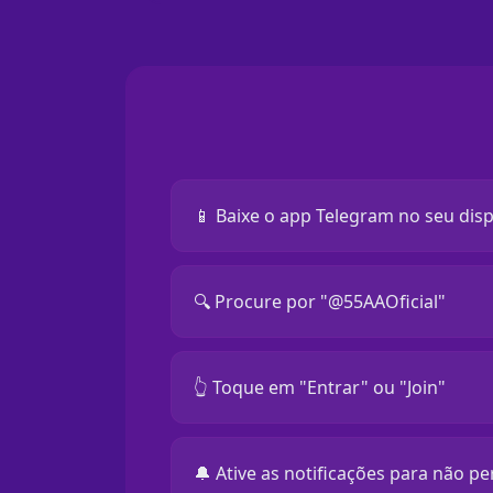
📱 Baixe o app Telegram no seu disp
🔍 Procure por "@55AAOficial"
👆 Toque em "Entrar" ou "Join"
🔔 Ative as notificações para não p