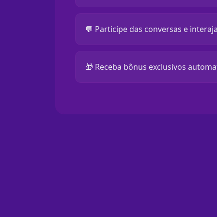
💬 Participe das conversas e interaj
🎁 Receba bônus exclusivos autom