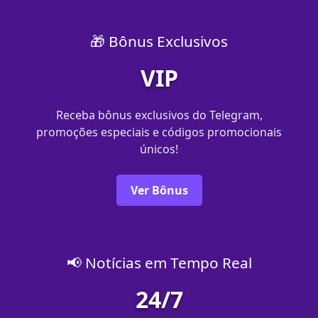
🎁 Bônus Exclusivos
VIP
Receba bônus exclusivos do Telegram,
promoções especiais e códigos promocionais
únicos!
Ver Bônus
📢 Notícias em Tempo Real
24/7