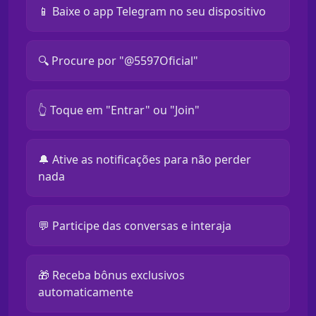
📱 Baixe o app Telegram no seu dispositivo
🔍 Procure por "@5597Oficial"
👆 Toque em "Entrar" ou "Join"
🔔 Ative as notificações para não perder
nada
💬 Participe das conversas e interaja
🎁 Receba bônus exclusivos
automaticamente