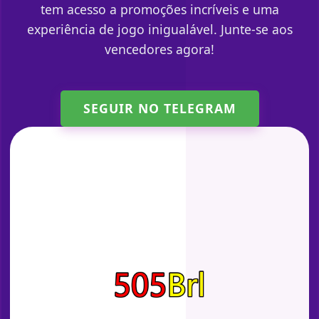
tem acesso a promoções incríveis e uma
experiência de jogo inigualável. Junte-se aos
vencedores agora!
SEGUIR NO TELEGRAM