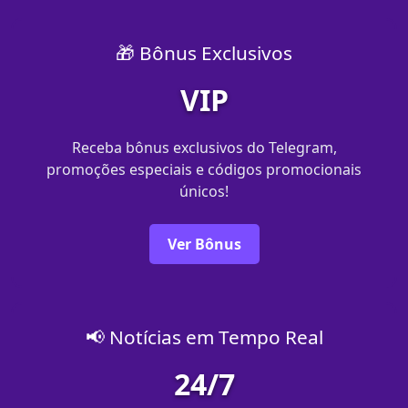
🎁 Bônus Exclusivos
VIP
Receba bônus exclusivos do Telegram,
promoções especiais e códigos promocionais
únicos!
Ver Bônus
📢 Notícias em Tempo Real
24/7