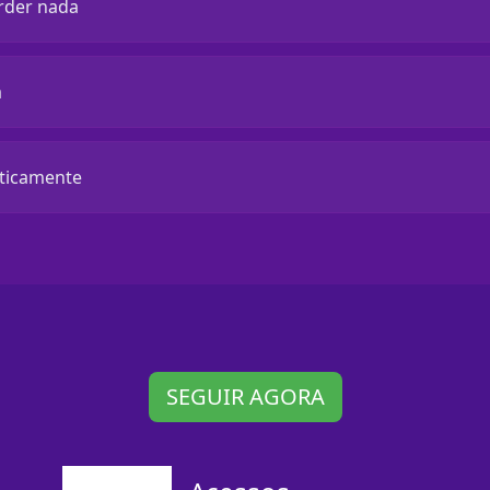
erder nada
a
aticamente
SEGUIR AGORA