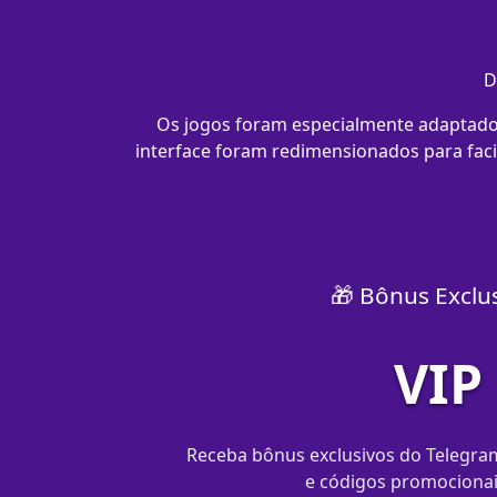
D
Os jogos foram especialmente adaptados 
interface foram redimensionados para faci
🎁 Bônus Exclu
VIP
Receba bônus exclusivos do Telegra
e códigos promocionai