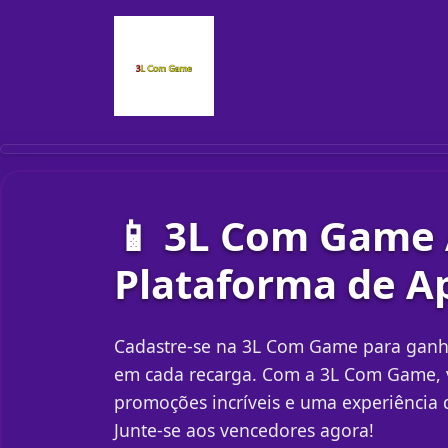
📱 3L Com Game 
Plataforma de A
Cadastre-se na 3L Com Game para ganh
em cada recarga. Com a 3L Com Game, 
promoções incríveis e uma experiência d
Junte-se aos vencedores agora!