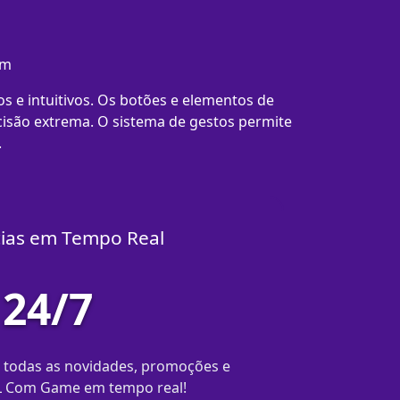
am
s e intuitivos. Os botões e elementos de
cisão extrema. O sistema de gestos permite
.
cias em Tempo Real
24/7
e todas as novidades, promoções e
L Com Game em tempo real!