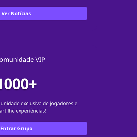
Ver Notícias
Comunidade VIP
1000+
unidade exclusiva de jogadores e
rtilhe experiências!
Entrar Grupo