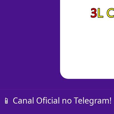
📱 Canal Oficial no Telegram!