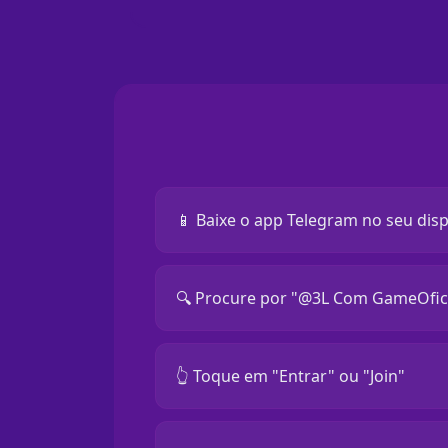
📱 Baixe o app Telegram no seu disp
🔍 Procure por "@3L Com GameOfici
👆 Toque em "Entrar" ou "Join"