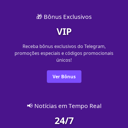
🎁 Bônus Exclusivos
VIP
Receba bônus exclusivos do Telegram,
promoções especiais e códigos promocionais
únicos!
Ver Bônus
📢 Notícias em Tempo Real
24/7