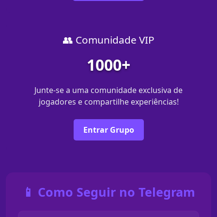
👥 Comunidade VIP
1000+
Junte-se a uma comunidade exclusiva de
jogadores e compartilhe experiências!
Entrar Grupo
📱 Como Seguir no Telegram