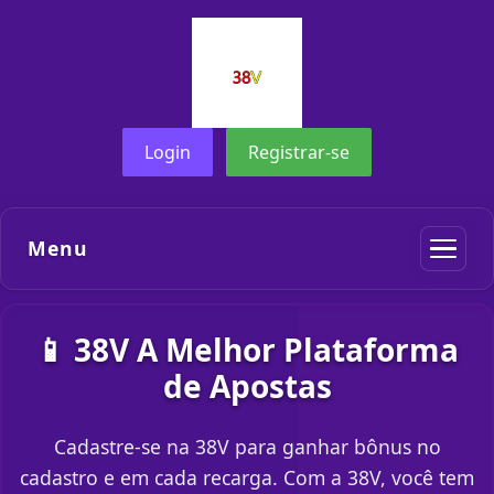
Login
Registrar-se
Menu
📱 38V A Melhor Plataforma
de Apostas
Cadastre-se na 38V para ganhar bônus no
cadastro e em cada recarga. Com a 38V, você tem