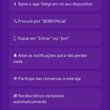
📱 Baixe o app Telegram no seu dispositivo
🔍 Procure por "@38VOficial"
👆 Toque em "Entrar" ou "Join"
🔔 Ative as notificações para não perder
nada
💬 Participe das conversas e interaja
🎁 Receba bônus exclusivos
automaticamente