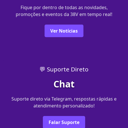
Fique por dentro de todas as novidades,
promoções e eventos da 38V em tempo real!
Ver Notícias
💬 Suporte Direto
Chat
Suporte direto via Telegram, respostas rápidas e
atendimento personalizado!
Falar Suporte