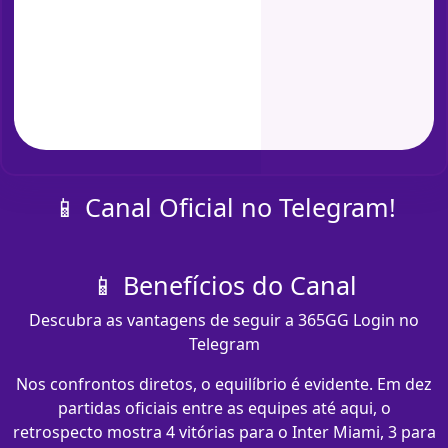
📱 Canal Oficial no Telegram!
📱 Benefícios do Canal
Descubra as vantagens de seguir a 365GG Login no
Telegram
Nos confrontos diretos, o equilíbrio é evidente. Em dez
partidas oficiais entre as equipes até aqui, o
retrospecto mostra 4 vitórias para o Inter Miami, 3 para