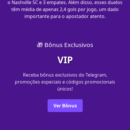
o Nashville SC e 3 empates. Além disso, esses duelos
têm média de apenas 2,4 gols por jogo, um dado
importante para o apostador atento.
🎁 Bônus Exclusivos
VIP
Receba bônus exclusivos do Telegram,
promoções especiais e códigos promocionais
únicos!
Ver Bônus