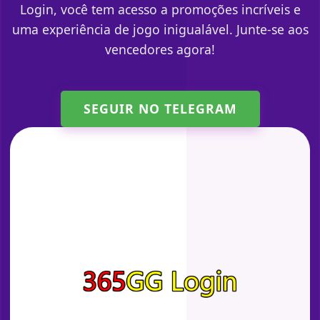
Login, você tem acesso a promoções incríveis e
uma experiência de jogo inigualável. Junte-se aos
vencedores agora!
SEGUIR NO TELEGRAM